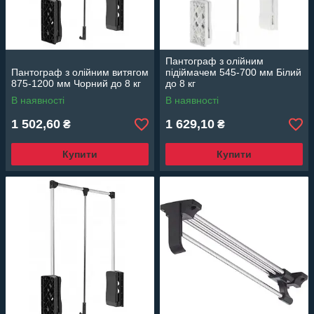
Пантограф з олійним
Пантограф з олійним витягом
підіймачем 545-700 мм Білий
875-1200 мм Чорний до 8 кг
до 8 кг
В наявності
В наявності
1 502,60
1 629,10
₴
₴
Купити
Купити