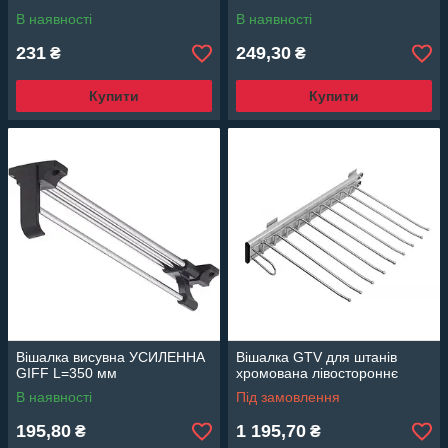
В наявності
В наявності
231
249,30
₴
₴
Купити
Купити
Вішалка висувна УСИЛЕННА
Вішалка GTV для штанів
GIFF L=350 мм
хромована лівостороннє
В наявності
Під замовлення
195,80
1 195,70
₴
₴