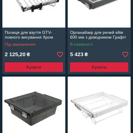
Полиця для взуття GTV-
Органайзер для речей elite
повного висування Хром
600 мм з доводчиком Графіт
Під замовлення
В наявності
2 125,20
5 423
₴
₴
Купити
Купити