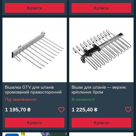
Купити
Купити
Вішалка GTV для штанів
Вішак для штанів — верхнє
хромований правосторонній
кріплення Хром
Під замовлення
В наявності
1 195,70
1 225,40
₴
₴
Купити
Купити