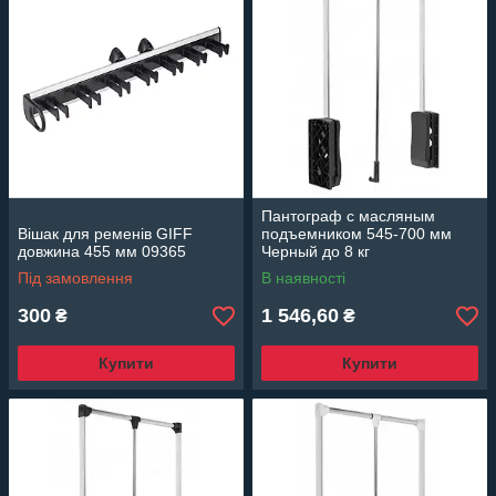
Пантограф с масляным
Вішак для ременів GIFF
подъемником 545-700 мм
довжина 455 мм 09365
Черный до 8 кг
Під замовлення
В наявності
300
1 546,60
₴
₴
Купити
Купити