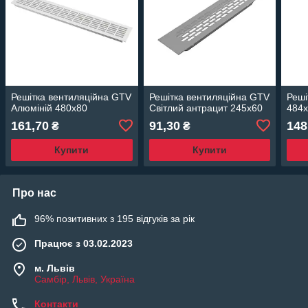
Решітка вентиляційна GTV
Решітка вентиляційна GTV
Реші
Aлюміній 480х80
Світлий антрацит 245x60
484х
161,70
91,30
148
₴
₴
Купити
Купити
Про нас
96% позитивних з 195 відгуків за рік
Працює з 03.02.2023
м. Львів
Самбір, Львів, Україна
Контакти