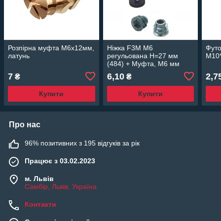
Розпірна муфта М6х12мм,
Ніжка F3M М6
Фут
латунь
регульована H=27 мм
M10*
(484) + Муфта, М6 мм
L=12 мм
7
6,10
2,7
₴
₴
Купити
Купити
Про нас
96% позитивних з 195 відгуків за рік
Працює з 03.02.2023
м. Львів
Самбір, Львів, Україна
Контакти