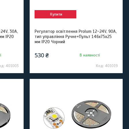
Купити
24V, 30А,
Регулятор освітлення Prolum 12-24V, 90А,
мм IP20
тип управління Ручне+Пульт 146х75х25
мм IP20 Чорний
530 ₴
і
В наявності
401003
401019