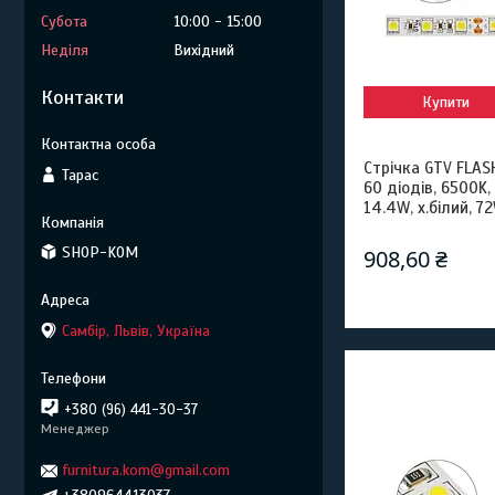
Субота
10:00
15:00
Неділя
Вихідний
Контакти
Купити
Стрічка GTV FLASH
Тарас
60 діодів, 6500K
14.4W, х.білий, 7
SHOP-KOM
908,60 ₴
Самбір, Львів, Україна
+380 (96) 441-30-37
Менеджер
furnitura.kom@gmail.com