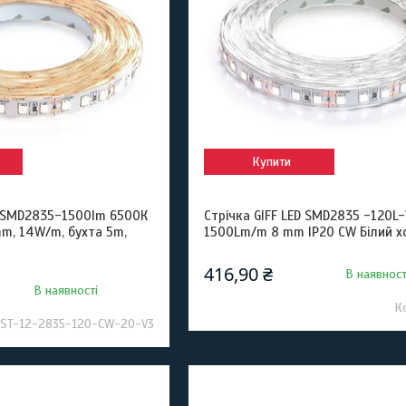
Купити
D SMD2835-1500lm 6500К
Стрічка GIFF LED SMD2835 -120L
mm, 14W/m, бухта 5m,
1500Lm/m 8 mm IP20 CW Білий 
416,90 ₴
В наявност
В наявності
ST-12-2835-120-CW-20-V3