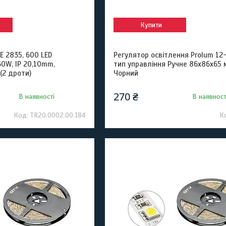
Купити
E 2835, 600 LED
Регулятор освітлення Prolum 12-
60W, IP 20,10mm,
тип управління Ручне 86х86х65 
(2 дроти)
Чорний
270 ₴
В наявності
В наявност
TR20.0002.00.184