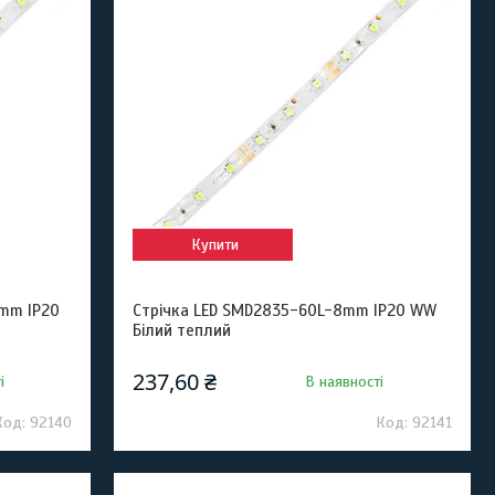
Купити
8mm IP20
Стрічка LED SMD2835-60L-8mm IP20 WW
Білий теплий
237,60 ₴
і
В наявності
92140
92141