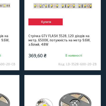
Купити
ів на
Стрічка GTV FLASH 3528, 120 діодів на
 9.6W,
метр, 6500К, потужність на метр 9.6W,
з.білий, 48W
369,60 ₴
і
В наявності
600-20-CB
LD-3528-600-20-ZB