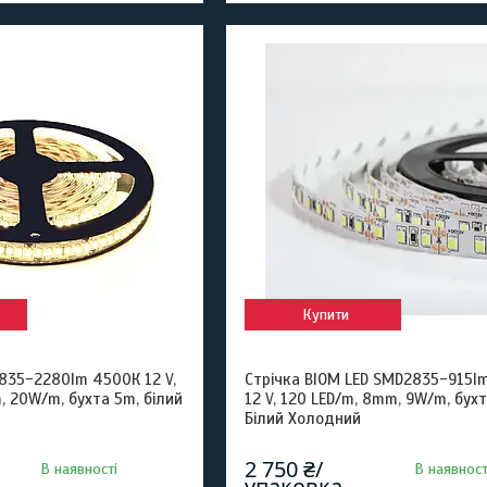
Купити
835-2280lm 4500К 12 V,
Стрічка BIOM LED SMD2835-915l
, 20W/m, бухта 5m, білий
12 V, 120 LED/m, 8mm, 9W/m, бух
Білий Холодний
2 750 ₴/
В наявності
В наявност
упаковка