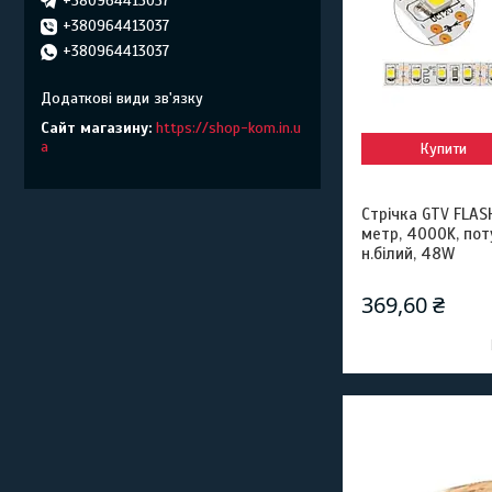
+380964413037
+380964413037
+380964413037
Сайт магазину
https://shop-kom.in.u
a
Купити
Стрічка GTV FLASH
метр, 4000K, пот
н.білий, 48W
369,60 ₴