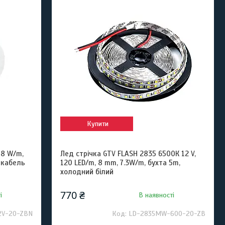
Купити
 8 W/m,
Лед стрічка GTV FLASH 2835 6500К 12 V,
м кабель
120 LED/m, 8 mm, 7.3W/m, бухта 5m,
холодний білий
770 ₴
і
В наявності
2V-20-ZBN
LD-2835MW-600-20-ZB