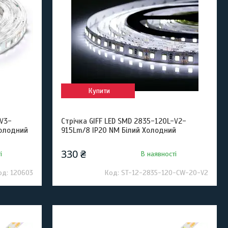
Купити
-V3-
Стрічка GIFF LED SMD 2835-120L-V2-
холодний
915Lm/8 IP20 NM Білий Холодний
330 ₴
і
В наявності
120603
ST-12-2835-120-CW-20-V2