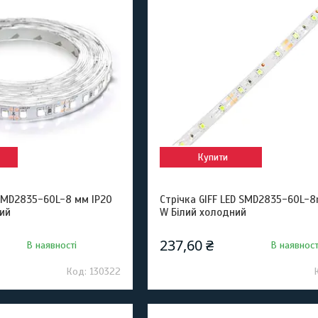
Купити
 SMD2835-60L-8 мм IP20
Стрічка GIFF LED SMD2835-60L-
ий
W Білий холодний
237,60 ₴
В наявності
В наявност
130322