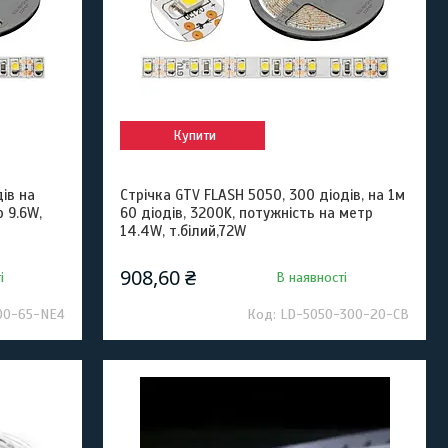
Купити
ів на
Стрічка GTV FLASH 5050, 300 діодів, на 1м
 9.6W,
60 діодів, 3200K, потужність на метр
14.4W, т.білий,72W
908,60 ₴
і
В наявності
00-65-NE4
LD-5050-300-20-CB