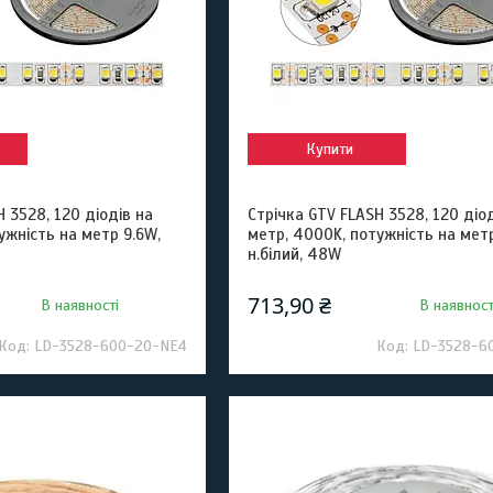
Купити
 3528, 120 діодів на
Стрічка GTV FLASH 3528, 120 діод
ужність на метр 9.6W,
метр, 4000K, потужність на метр
н.білий, 48W
713,90 ₴
В наявності
В наявност
LD-3528-600-20-NE4
LD-3528-6