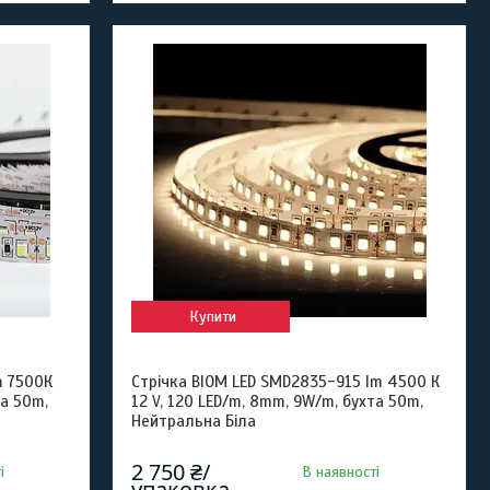
Купити
m 7500К
Стрічка BIOM LED SMD2835-915 lm 4500 К
та 50m,
12 V, 120 LED/m, 8mm, 9W/m, бухта 50m,
Нейтральна Біла
2 750 ₴/
і
В наявності
упаковка