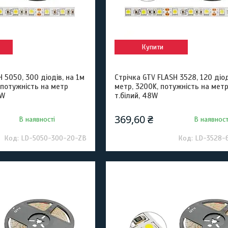
Купити
 5050, 300 діодів, на 1м
Стрічка GTV FLASH 3528, 120 діод
, потужність на метр
метр, 3200K, потужність на метр
2W
т.білий, 48W
369,60 ₴
В наявності
В наявност
LD-5050-300-20-ZB
LD-3528-