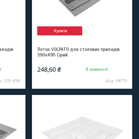
Купити
иладів
Лоток VOLPATO для столових приладів
390х490 Сірий
248,60 ₴
і
В наявності
270-490
08779