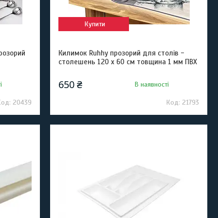
Купити
розорий
Килимок Ruhhy прозорий для столів -
столешень 120 х 60 см товщина 1 мм ПВХ
650 ₴
і
В наявності
20439
21793