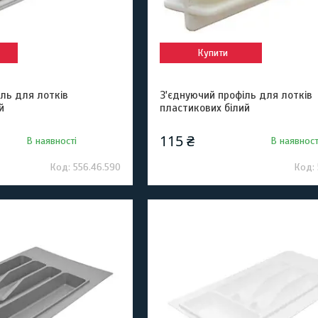
Купити
ль для лотків
З'єднуючий профіль для лотків
й
пластикових білий
115 ₴
В наявності
В наявност
556.46.590