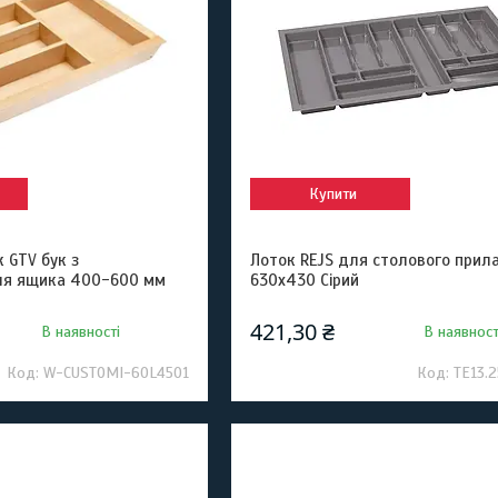
Купити
 GTV бук з
Лоток REJS для столового прил
ля ящика 400-600 мм
630x430 Сірий
421,30 ₴
В наявності
В наявност
W-CUSTOMI-60L4501
TE13.2