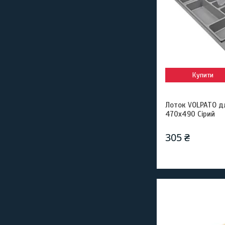
Купити
Лоток VOLPATO д
470х490 Cірий
305 ₴