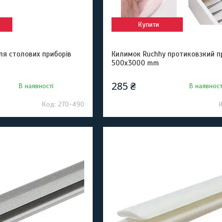
Купити
ля столових приборів
Килимок Ruchhy протиковзкий п
500х3000 mm
285 ₴
В наявності
В наявност
270-490