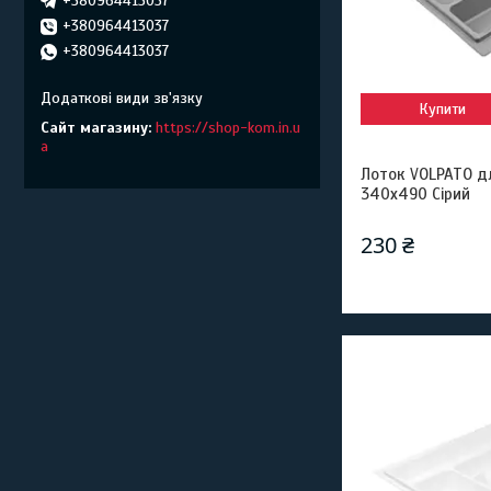
+380964413037
+380964413037
+380964413037
Купити
Сайт магазину
https://shop-kom.in.u
a
Лоток VOLPATO д
340х490 Сірий
230 ₴