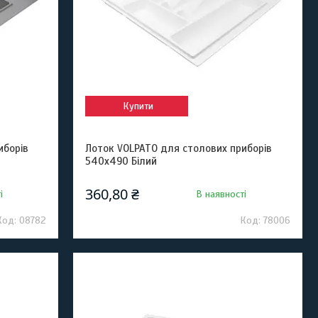
Купити
иборів
Лоток VOLPATO для столових приборів
540х490 Білий
360,80 ₴
і
В наявності
08782
78006