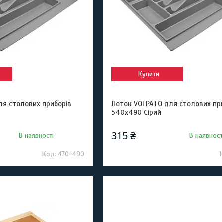
Купити
ля столових приборів
Лоток VOLPATO для столових пр
540х490 Сірий
315 ₴
В наявності
В наявност
470-490