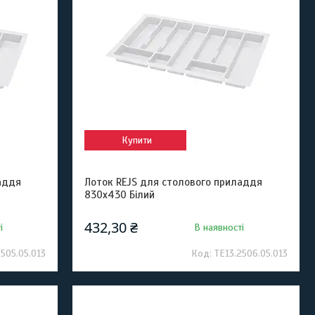
Купити
аддя
Лоток REJS для столового приладдя
830x430 Білий
432,30 ₴
і
В наявності
2505.05.013
TE13.2506.05.013