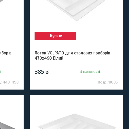
Купити
иборів
Лоток VOLPATO для столових приборів
470х490 Білий
385 ₴
і
В наявності
440-490
78005