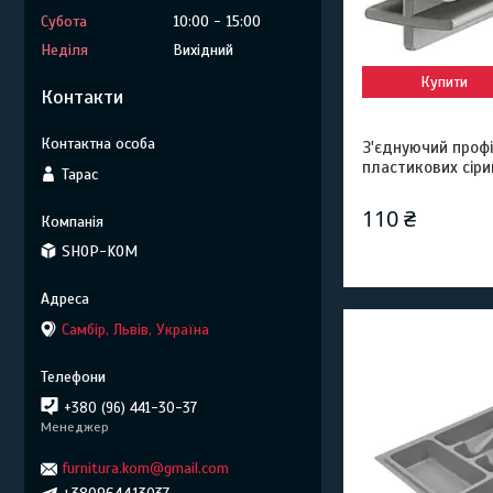
Субота
10:00
15:00
Неділя
Вихідний
Купити
Контакти
З'єднуючий профі
пластикових сіри
Тарас
110 ₴
SHOP-KOM
Самбір, Львів, Україна
+380 (96) 441-30-37
Менеджер
furnitura.kom@gmail.com