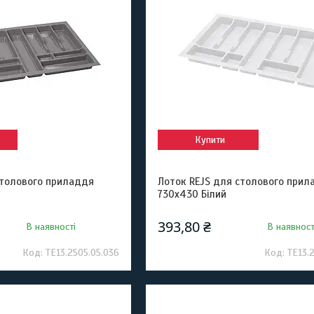
Купити
столового приладдя
Лоток REJS для столового прил
730x430 Білий
393,80 ₴
В наявності
В наявност
TE13.2505.05.036
TE13.