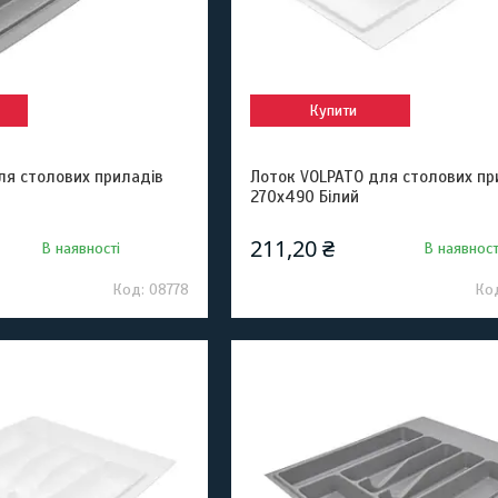
Купити
ля столових приладів
Лоток VOLPATO для столових пр
270х490 Білий
211,20 ₴
В наявності
В наявност
08778