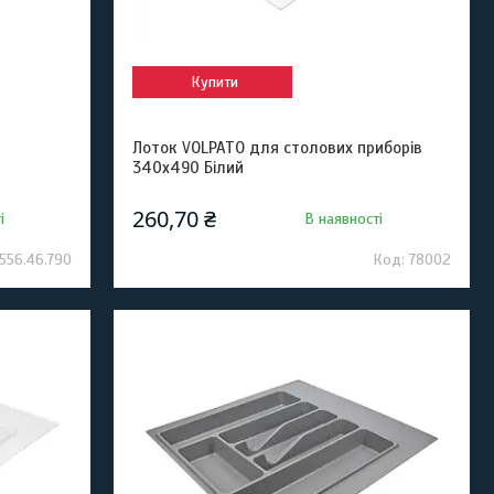
Купити
Лоток VOLPATO для столових приборів
340х490 Білий
260,70 ₴
і
В наявності
556.46.790
78002