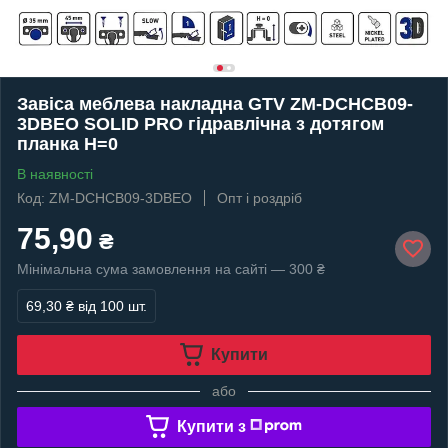
Завіса меблева накладна GTV ZM-DCHCB09-
3DBEO SOLID PRO гідравлічна з дотягом
планка H=0
В наявності
Код: ZM-DCHCB09-3DBEO
Опт і роздріб
75,90
₴
Мінімальна сума замовлення на сайті — 300 ₴
69,30 ₴
від 100 шт.
Купити
або
Купити з