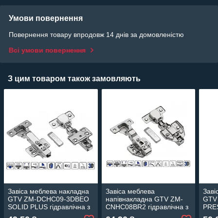
Умови повернення
Повернення товару впродовж 14 днів за домовленістю
Всі умови повернення
З цим товаром також замовляють
Завіса меблева накладна
Завіса меблева
Заві
GTV ZM-DCHC09-3DBEO
напівнакладна GTV ZM-
GTV
SOLID PLUS гідравлічна з
CNHC08BR2 гідравлічна з
PRES
дотягом планка H=0
дотягом планка H=0
дотя