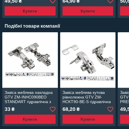
49,50
64,90
50,
₴
₴
Купити
Купити
Подібні товари компанії
Завіса меблева накладна
Завіса меблева кутова
Заві
GTV ZM-INHC090BEO
рівнолежна GTV ZM-
GTV
STANDART гідравлічна з
HCKT90-BE-S гідравлічна
PRES
дотягом планка H=0
з дотягом планка H=0
дотя
33
68,20
49,
₴
₴
Купити
Купити