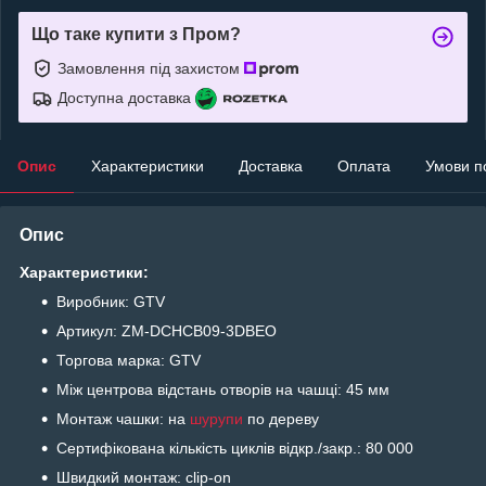
Що таке купити з Пром?
Замовлення під захистом
Доступна доставка
Опис
Характеристики
Доставка
Оплата
Умови п
Опис
Характеристики:
Виробник: GTV
Артикул: ZM-DCHCB09-3DBEO
Торгова марка: GTV
Між центрова відстань отворів на чашці: 45 мм
Монтаж чашки: на
шурупи
по дереву
Сертифікована кількість циклів відкр./закр.: 80 000
Швидкий монтаж: clip-on