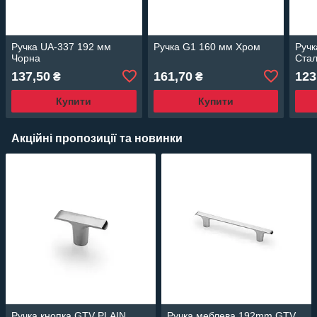
Ручка UA-337 192 мм
Ручка G1 160 мм Хром
Ручк
Чорна
Ста
137,50
161,70
123
₴
₴
Купити
Купити
Акційні пропозиції та новинки
Ручка кнопка GTV PLAIN
Ручка меблева 192mm GTV