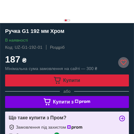
Ручка G1 192 мм Хром
В наявності
Код: UZ-G1-192-01
Роздріб
187
₴
Мінімальна сума замовлення на сайті — 300 ₴
Купити
або
Купити з
Що таке купити з Пром?
Замовлення під захистом