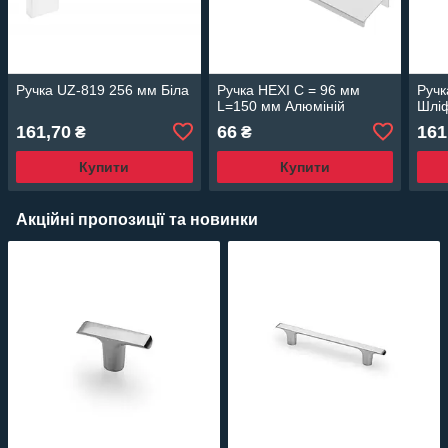
Ручка UZ-819 256 мм Біла
Ручка HEXI C = 96 мм
Ручк
L=150 мм Алюміній
Шліф
161,70
66
161
₴
₴
Купити
Купити
Акційні пропозиції та новинки