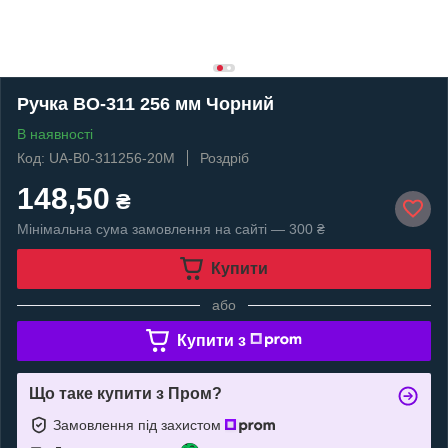
Ручка BO-311 256 мм Чорний
В наявності
Код: UA-B0-311256-20M
Роздріб
148,50
₴
Мінімальна сума замовлення на сайті — 300 ₴
Купити
або
Купити з
Що таке купити з Пром?
Замовлення під захистом