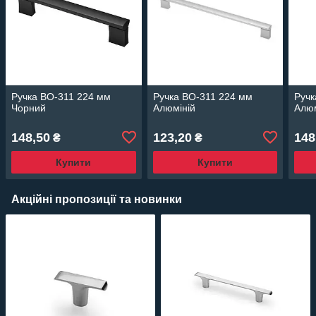
Ручка BO-311 224 мм
Ручка BO-311 224 мм
Ручк
Чорний
Алюміній
Алюм
148,50
123,20
148
₴
₴
Купити
Купити
Акційні пропозиції та новинки