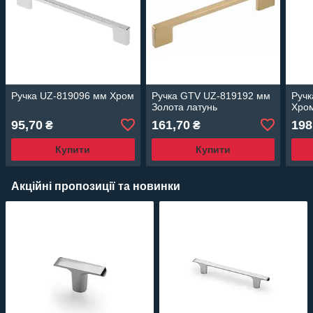
Ручка UZ-819096 мм Хром
Ручка GTV UZ-819192 мм
Ручк
Золота латунь
Хро
95,70
161,70
198
₴
₴
Купити
Купити
Акційні пропозиції та новинки