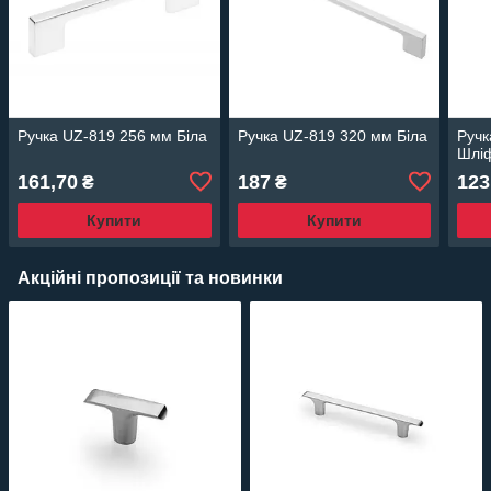
Ручка UZ-819 256 мм Біла
Ручка UZ-819 320 мм Біла
Ручк
Шліф
161,70
187
123
₴
₴
Купити
Купити
Акційні пропозиції та новинки