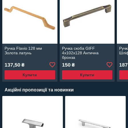
Ручка Flavio 128 мм
Ручка скоба GIFF
Ручк
Золота латунь
4x102x128 Антична
Шліф
бронза
137,50
150
187
₴
₴
Купити
Купити
Акційні пропозиції та новинки