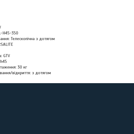
V
L-H45-350
ання: Телескопічна з дотягом
RSALITE
а: GTV
 h45
таження: 30 кг
вання/відкриття: з дотягом