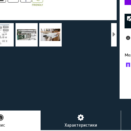
У к
буд
пис
Характеристики