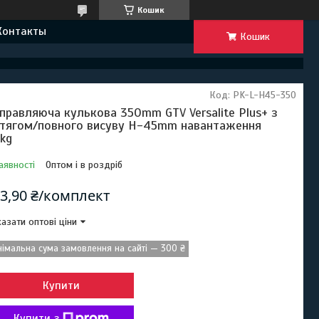
Кошик
Контакты
Кошик
Код:
PK-L-H45-350
правляюча кулькова 350mm GTV Versalite Plus+ з
тягом/повного висуву H-45mm навантаження
kg
аявності
Оптом і в роздріб
3,90 ₴/комплект
азати оптові ціни
німальна сума замовлення на сайті — 300 ₴
Купити
Купити з