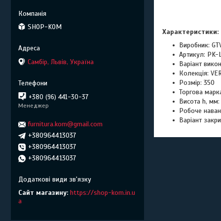
SHOP-KOM
Характеристики:
Виробник: GT
Артикул: PK-
Самбір, Львів, Україна
Варіант викон
Колекція: VE
Розмір: 350
Торгова марк
+380 (96) 441-30-37
Висота h, мм:
Менеджер
Робоче наван
Варіант закри
furnitura.kom@gmail.com
+380964413037
+380964413037
+380964413037
Сайт магазину
https://shop-kom.in.u
a