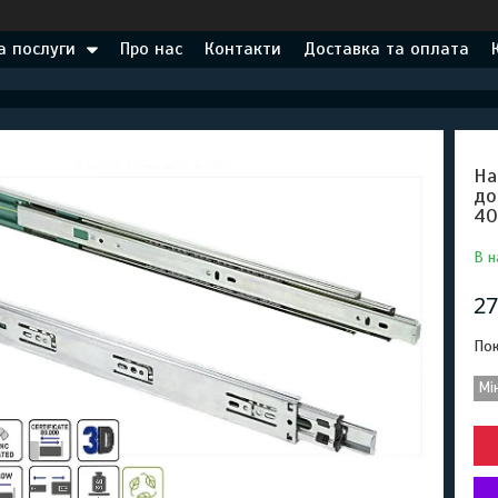
а послуги
Про нас
Контакти
Доставка та оплата
На
до
40
В н
27
Пок
Мі