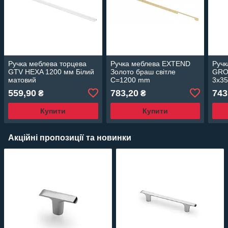
Ручка меблева торцева
Ручка меблева EXTEND
Ручк
GTV HEXA 1200 мм Білий
Золото браш світле
GRO
матовий
C=1200 mm
3x35
Al, 
559,90
783,20
743
₴
₴
золо
Купити
Купити
Акційні пропозиції та новинки