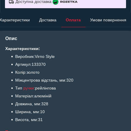
Доступна доставка
Характеристики
Доставка
Оплата
Умови повернення
Опис
Характеристики:
Виробник:Virno Style
Артикул:133370
Колір:золото
Міжцентрова відстань, мм:320
Тип
ручки
:рейлінгова
Матеріал:алюміній
Довжина, мм:328
Ширина, мм:10
Висота, мм:31