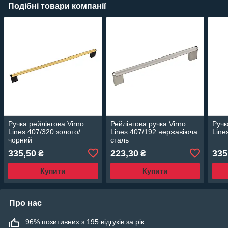
Подібні товари компанії
Ручка рейлінгова Virno
Рейлінгова ручка Virno
Ручк
Lines 407/320 золото/
Lines 407/192 нержавіюча
Line
чорний
сталь
335,50
223,30
335
₴
₴
Купити
Купити
Про нас
96% позитивних з 195 відгуків за рік