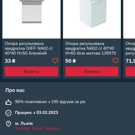
Опора регульована
Опора регульована
Опор
квадратна GIFF NA02-U
квадратна NA02-U 40*40
квад
40*40 Н=50 Алюміній
Н=60 біла матова 138970
регу
Золо
33
50
71,
₴
₴
Купити
Купити
Про нас
96% позитивних з 195 відгуків за рік
Працює з 03.02.2023
м. Львів
Самбір, Львів, Україна