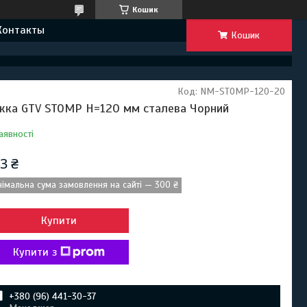
Кошик
Контакты
Кошик
Код:
NM-STOMP-120-20
жка GTV STOMP H=120 мм сталева Чорний
аявності
3 ₴
німальна сума замовлення на сайті — 300 ₴
Купити
Купити з
+380 (96) 441-30-37