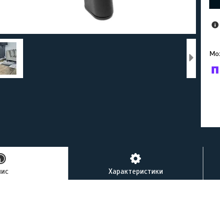
У к
буд
пис
Характеристики