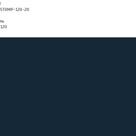
V
-STOMP-120-20
й
аль
 120