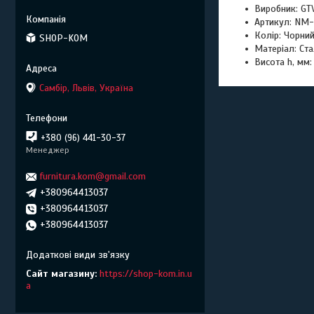
Виробник: GT
Артикул: NM
Колір: Чорни
SHOP-KOM
Матеріал: Ст
Висота h, мм:
Самбір, Львів, Україна
+380 (96) 441-30-37
Менеджер
furnitura.kom@gmail.com
+380964413037
+380964413037
+380964413037
Сайт магазину
https://shop-kom.in.u
a