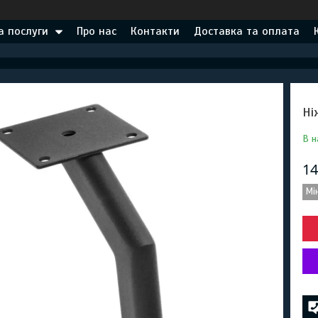
а послуги
Про нас
Контакти
Доставка та оплата
Ні
В н
14
Мі