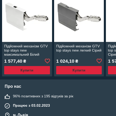
Підйомний механізм GTV
Підйомний механізм GTV
Підй
top stays new
top stays new легкий Сірий
top 
максимальний Білий
Сіри
1 577,40
1 024,10
1 5
₴
₴
Купити
Купити
Про нас
96% позитивних з 195 відгуків за рік
Працює з 03.02.2023
м. Львів