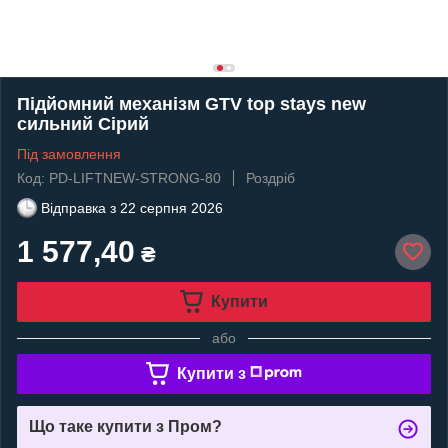
Підйомний механізм GTV top stays new
сильний Сірий
Під замовлення
Код: PD-LIFTNEW-STRONG-80
Роздріб
Відправка з
22 серпня 2026
1 577,40
₴
Купити
або
Купити з
Що таке купити з Пром?