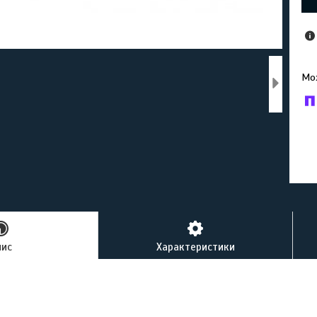
У к
буд
пис
Характеристики