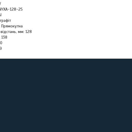
V
NYXA-128-25
l
 графіт
: Прямокутна
відстань, мм: 128
 138
10
9