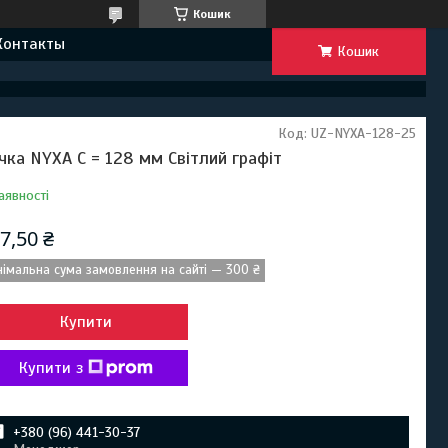
Кошик
Контакты
Кошик
Код:
UZ-NYXA-128-25
чка NYXA C = 128 мм Світлий графіт
аявності
7,50 ₴
німальна сума замовлення на сайті — 300 ₴
Купити
Купити з
+380 (96) 441-30-37