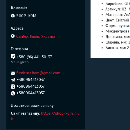
Виробник: GT
Артикул: UZ-
Матеріал: ZnA
SHOP-KOM
Цвет: Світлий
Форма
ручки
Міжцентрова 
Самбір, Львів, Україна
Довжина, мм:
Ширина, мм: 
Висота, мм: 2
+380 (96) 441-30-37
Менеджер
furnitura.kom@gmail.com
+380964413037
+380964413037
+380964413037
Сайт магазину
https://shop-kom.in.u
a