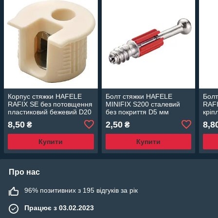
Корпус стяжки HAFELE
Болт стяжки HAFELE
Болт
RAFIX SE без потовщення
MINIFIX S200 сталевий
RAFI
пластиковий бежевий D20
без покриття D5 мм
кріп
мм глибина свердління
глібіна свердління 34 мм
покр
8,50
2,50
8,8
₴
₴
14.2 мм плита 19 мм
мм т
Купити
Купити
Про нас
96% позитивних з 195 відгуків за рік
Працює з 03.02.2023