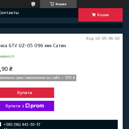
Кошик
Контакты
Кошик
Код:
UZ-05-96-02
чка GTV UZ-05 096 мм Сатин
аявності
,90 ₴
німальна сума замовлення на сайті — 300 ₴
Купити
Купити з
+380 (96) 441-30-37