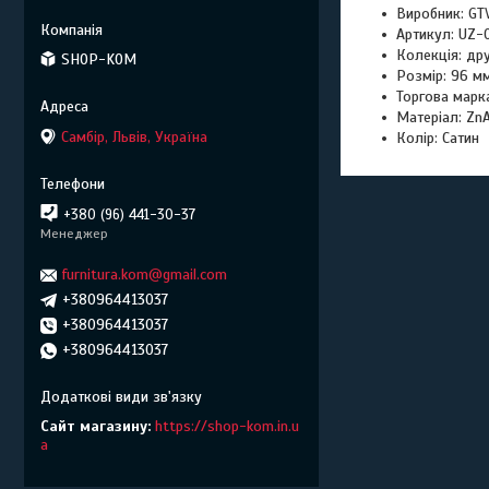
Виробник: GT
Артикул: UZ-
Колекція: дру
SHOP-KOM
Розмір: 96 м
Торгова марк
Матеріал: ZnA
Самбір, Львів, Україна
Колір: Сатин
+380 (96) 441-30-37
Менеджер
furnitura.kom@gmail.com
+380964413037
+380964413037
+380964413037
Сайт магазину
https://shop-kom.in.u
a