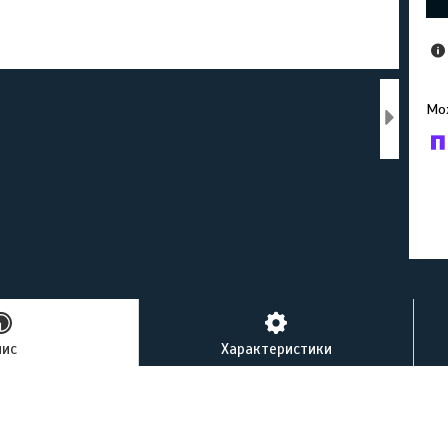
У к
буд
пис
Характеристики