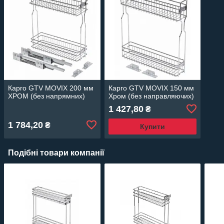
Карго GTV MOVIX 200 мм
Карго GTV MOVIX 150 мм
ХРОМ (без напрямних)
Хром (без направляючих)
1 427,80
₴
1 784,20
₴
Купити
Подібні товари компанії