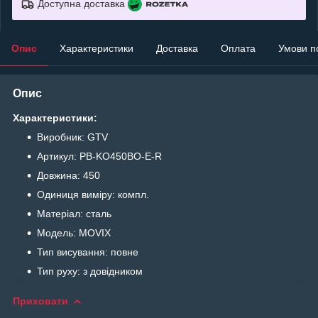
Доступна доставка
Опис
Характеристики
Доставка
Оплата
Умови п
Опис
Характеристики:
Виробник: GTV
Артикул: PB-KO450BO-E-R
Довжина: 450
Одиниця виміру: компл.
Матеріал: сталь
Модель: MOVIX
Тип висування: повне
Тип руху: з довідником
Приховати