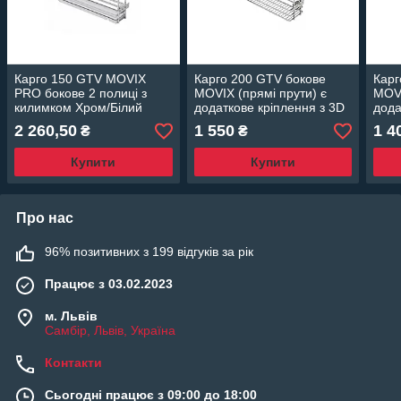
Карго 150 GTV MOVIX
Карго 200 GTV бокове
Карг
PRO бокове 2 полиці з
MOVIX (прямі прути) є
MOVI
килимком Хром/Білий
додаткове кріплення з 3D
дода
для напр. кулькової Хром
для 
2 260,50
1 550
1 4
₴
₴
Купити
Купити
Про нас
96% позитивних з 199 відгуків за рік
Працює з 03.02.2023
м. Львів
Самбір, Львів, Україна
Контакти
Сьогодні працює з 09:00 до 18:00