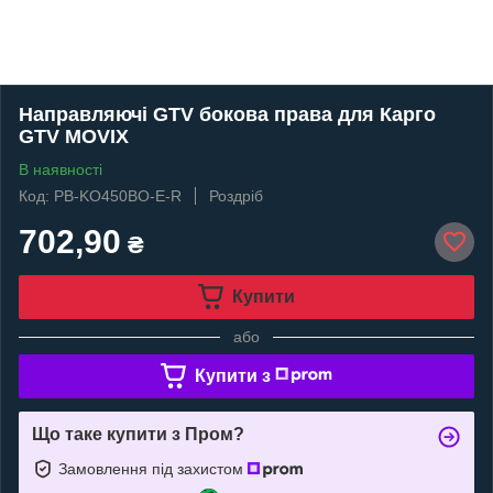
Направляючі GTV бокова права для Карго
GTV MOVIX
В наявності
Код: PB-KO450BO-E-R
Роздріб
702,90
₴
Купити
або
Купити з
Що таке купити з Пром?
Замовлення під захистом