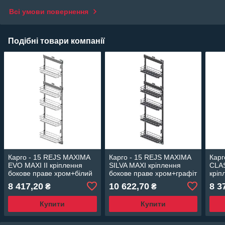
Всі умови повернення
Подібні товари компанії
Карго - 15 REJS MAXIMA
Карго - 15 REJS MAXIMA
Карг
EVO MAXI II кріплення
SILVA MAXI кріплення
CLAS
бокове праве хром+білий
бокове праве хром+графіт
кріп
(h-1700 мм)
(h-1700 мм)
хром
8 417,20
10 622,70
8 3
₴
₴
Купити
Купити