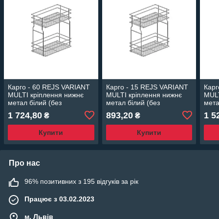
Карго - 60 REJS VARIANT
Карго - 15 REJS VARIANT
Карг
MULTI кріплення нижнє
MULTI кріплення нижнє
MULT
метал білий (без
метал білий (без
мета
направляючих)
направляючих)
нап
1 724,80
893,20
1 5
₴
₴
Купити
Купити
Про нас
96% позитивних з 195 відгуків за рік
Працює з 03.02.2023
м. Львів