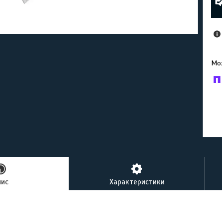
У к
буд
пис
Характеристики