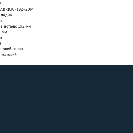
V
FABRICIO-192-20M
акладна
а
відстань: 192 мм
5 мм
м
м
нковий сплав
й матовий