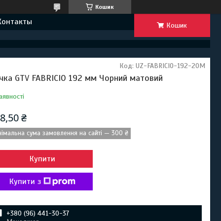
Кошик
Контакты
Кошик
Код:
UZ-FABRICIO-192-20M
чка GTV FABRICIO 192 мм Чорний матовий
аявності
8,50 ₴
німальна сума замовлення на сайті — 300 ₴
Купити
Купити з
+380 (96) 441-30-37