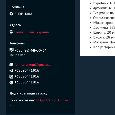
Виробник: GT
Артикул: UZ-
Тип ручки: н
SHOP-KOM
Стиль: класик
Міжцентрова 
Довжина: 22
Самбір, Львів, Україна
Ширина: 20 м
Висота: 28 м
Матеріал: Ци
Колір: Чорни
+380 (96) 441-30-37
Менеджер
furnitura.kom@gmail.com
+380964413037
+380964413037
+380964413037
Сайт магазину
https://shop-kom.in.u
a