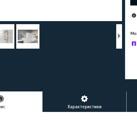
У к
буд
пис
Характеристики