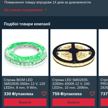
Повернення товару впродовж 14 днів за домовленістю
Всі умови повернення
Подібні товари компанії
Стрічка BIOM LED
Стрічка LED SMD2835-
Стрі
SMD2835-560lm 12 V, 120
2280lm 4500К 12 V, 240
PRO
LED/m, 8 mm, 9 W/m,
LED/m, 10 mm, 20W/m,
2835
бухта 5m, IP20 Зелений
бухта 5m, білий
320 
330
759
737
₴/упаковка
₴/упаковка
нетральний
12W/
холо
Купити
Купити