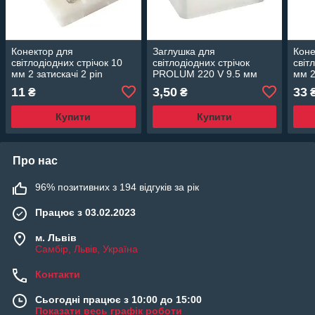
Конектор для
Заглушка для
Коне
світлодіодних стрічок 10
світлодіодних стрічок
світ
мм 2 затискачі 2 pin
PROLUM 220 V 9.5 мм
мм 2
2 pi
11
3,50
33
₴
₴
Купити
Купити
Про нас
96% позитивних з 194 відгуків за рік
Працює з 03.02.2023
м. Львів
Самбір, Львів, Україна
Контакти
Сьогодні працює з 10:00 до 15:00
Показати весь графік роботи