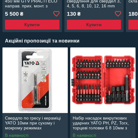
450 мм GTV PRACTI ECO
свердління для свердел 3,
скла
направ. прих. монт. з
4, 5, 6, 8, 10, 12, 16 mm
доводч. кріп. до фасаду.
5 500
130
180
₴
₴
490х395х415 мм 2х10л
1x20л. Антрацит
Купити
Купити
Акційні пропозиції та новинки
Свердло по гресу і кераміці
Набір насадок викруткових
YATO 10мм при сухому і
ударних YATO РН, PZ, Torx,
мокрому режимах
торцеві головки 6 8 10мм з
тримачем 1/4" 37 елем.
В наявності
В наявності