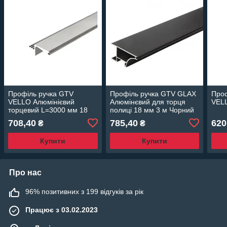
Профіль ручка GTV
Профіль ручка GTV GLAX
Проф
VELLO Алюмінієвий
Алюмінєвий для торця
VELL
торцевий L=3000 мм 18
полиці 18 мм 3 м Чорний
мм Алюміній
708,40
785,40
620
₴
₴
Купити
Купити
Про нас
96% позитивних з 199 відгуків за рік
Працює з 03.02.2023