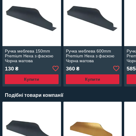
Ручка меблева 150mm
Ручка меблева 600mm
Руч
Premium Hexa з фаскою
Premium Hexa з фаскою
Prem
Чорна матова
Чорна матова
Чорн
130
360
585
₴
₴
Купити
Купити
Подібні товари компанії