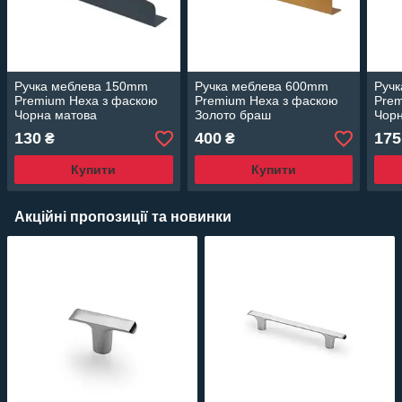
Ручка меблева 150mm
Ручка меблева 600mm
Руч
Premium Hexa з фаскою
Premium Hexa з фаскою
Prem
Чорна матова
Золото браш
Чорн
130
400
175
₴
₴
Купити
Купити
Акційні пропозиції та новинки